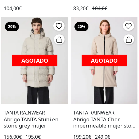
104,00€
83,20€
104,0€
20%
20%
AGOTADO
AGOTADO
TANTÄ RAINWEAR
TANTÄ RAINWEAR
Abrigo TANTA Stuhi en
Abrigo TANTÄ Cher
stone grey mujer
impermeable mujer stone
grey
156,00€
195,0€
199,20€
249,0€