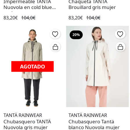
Impermeable TANTA
Chaqueta TANTÄ
Nuovola en cold blue
Brouillard gris mujer
mujer
83,20€
104,0€
83,20€
104,0€
20%
AGOTADO
TANTÄ RAINWEAR
TANTÄ RAINWEAR
Chubasquero TANTÄ
Chubasquero Tantä
Nuovola gris mujer
blanco Nuovola mujer