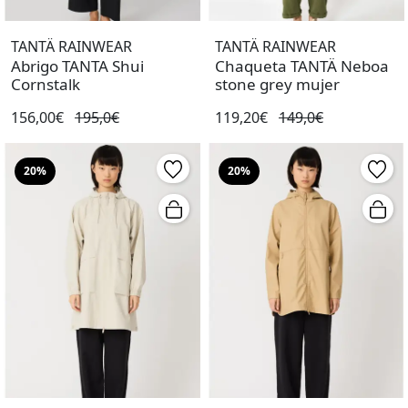
TANTÄ RAINWEAR
TANTÄ RAINWEAR
Abrigo TANTA Shui
Chaqueta TANTÄ Neboa
Cornstalk
stone grey mujer
156,00€
195,0€
119,20€
149,0€
20%
20%