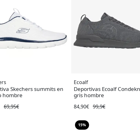
ers
Ecoalf
tiva Skechers summits en
Deportivas Ecoalf Condekn
o hombre
gris hombre
€
69,95€
84,90€
99,9€
15%