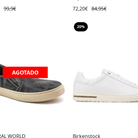
€
99,9€
72,20€
84,95€
20%
AGOTADO
RAL WORLD
Birkenstock