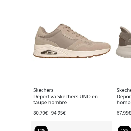
Skechers
Skech
Deportiva Skechers UNO en
Deport
taupe hombre
homb
80,70€
94,95€
67,95
15%
15%