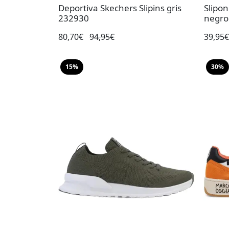
Deportiva Skechers Slipins gris
Slipon
232930
negro
80,70€
94,95€
39,95
15%
30%