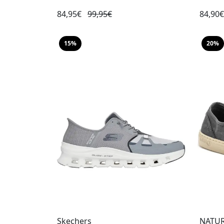
84,95€
99,95€
84,90
15%
20%
Skechers
NATU