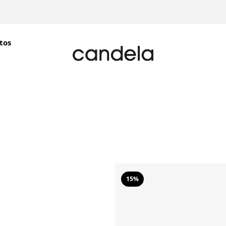
tos
15%