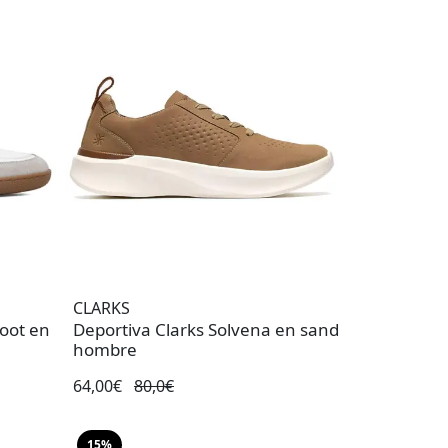
CLARKS
oot en
Deportiva Clarks Solvena en sand
hombre
64,00€
80,0€
15%