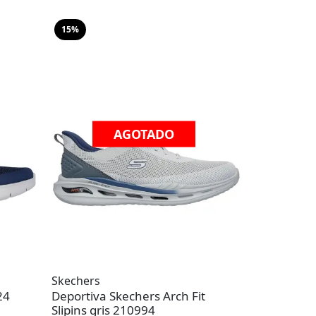
15%
AGOTADO
Skechers
24
Deportiva Skechers Arch Fit
Slipins gris 210994