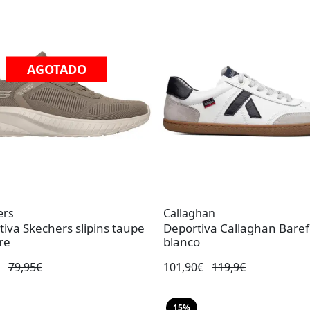
AGOTADO
ers
Callaghan
iva Skechers slipins taupe
Deportiva Callaghan Baref
re
blanco
€
79,95€
101,90€
119,9€
15%