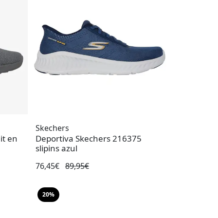
Skechers
it en
Deportiva Skechers 216375
slipins azul
76,45€
89,95€
20%