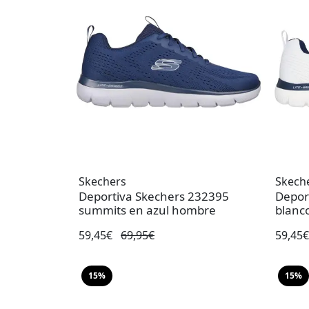
Skechers
Skech
Deportiva Skechers 232395
Depor
summits en azul hombre
blanc
59,45€
69,95€
59,45
15%
15%