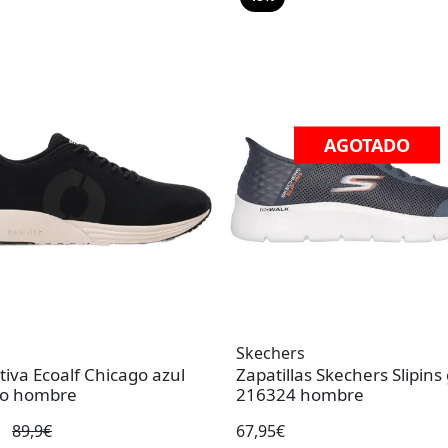
AGOTADO
Skechers
iva Ecoalf Chicago azul
Zapatillas Skechers Slipins 
o hombre
216324 hombre
€
89,9€
67,95€