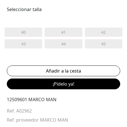
Seleccionar talla
40
41
42
43
44
45
¡Pídelo ya!
12509601 MARCO MAN
Ref. A02962
Ref. proveedor MARCO MAN