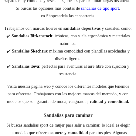
zapatos muy cómodos y resistentes, ideales para caminar largas distancias.
Si buscas las opciones más bonitas de
sandalias de tipo sport
,
en Shopcandela las encontrarás.
Trabajamos con marcas líderes en
sandalias deportivas
y casuales, como:
✔
️
Sandalias
Birkenstock
: icónicas, con suela ergonómica y materiales
naturales.
✔
️
Sandalias
Skechers
: máxima comodidad con plantillas acolchadas y
diseños ligeros.
✔
️
Sandalias
Teva
: perfectas para aventuras al aire libre con sujeción y
resistencia.
Visita nuestra página web y conoce los diferentes modelos que tenemos
para ofrecerte. Trabajamos con las mejores marcas del mercado, y con
modelos que son garantía de moda, vanguardia,
calidad y comodidad.
Sandalias para caminar
Si buscas sandalias sport de mujer para salir a caminar, lo ideal es elegir
un modelo que ofrezca
soporte y comodidad
para tus pies. Algunas