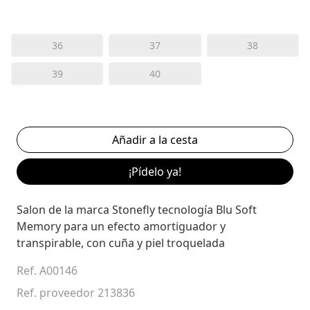
36
37
38
39
40
¡Pídelo ya!
Salon de la marca Stonefly tecnología Blu Soft
Memory para un efecto amortiguador y
transpirable, con cuña y piel troquelada
Ref. A00146
Ref. proveedor 213836