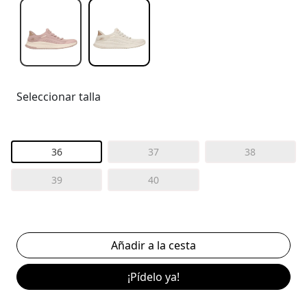
Seleccionar talla
36
37
38
39
40
¡Pídelo ya!