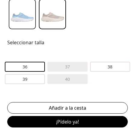
Seleccionar talla
36
37
38
39
40
¡Pídelo ya!