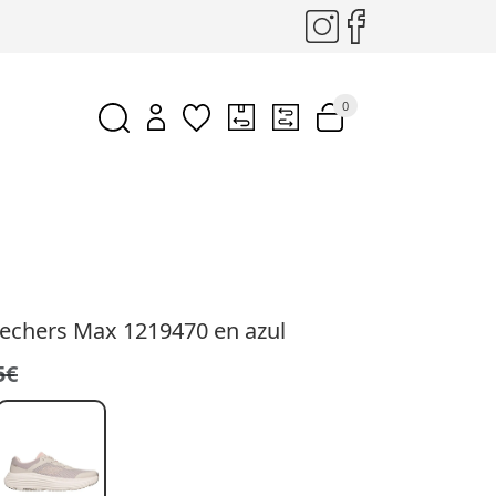
0
kechers Max 1219470 en azul
5€