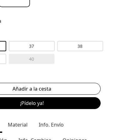
a
37
38
40
¡Pídelo ya!
Material
Info. Envío