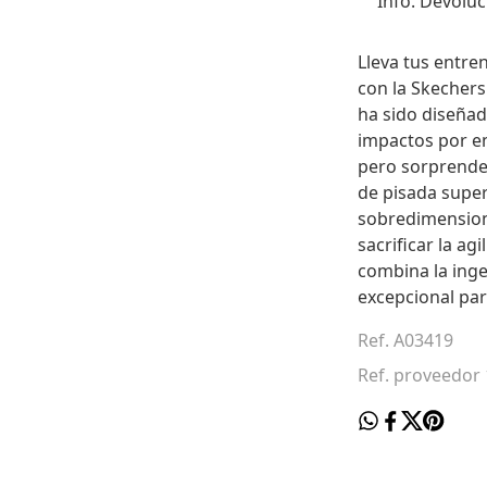
Info. Devoluc
Lleva tus entre
con la Skechers
ha sido diseñad
impactos por en
pero sorprende
de pisada super
sobredimensiona
sacrificar la a
combina la inge
excepcional para
Ref. A03419
Ref. proveedor