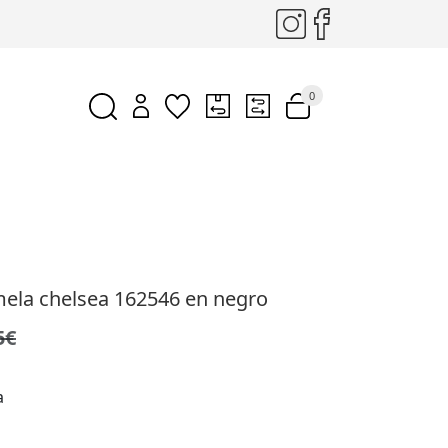
0
mela chelsea 162546 en negro
5€
a