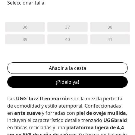
Seleccionar talla
36
37
38
39
40
41
¡Pídelo ya!
Las
UGG Tazz II en marrón
son la mezcla perfecta
de comodidad y estilo atemporal. Confeccionadas
en
ante suave
y forradas con
piel de oveja mullida
,
incluyen el característico detalle trenzado
UGGbraid
en fibras recicladas y una
plataforma ligera de 4,4
cm en EVA de caña de azúcar
. Su forma de balancín