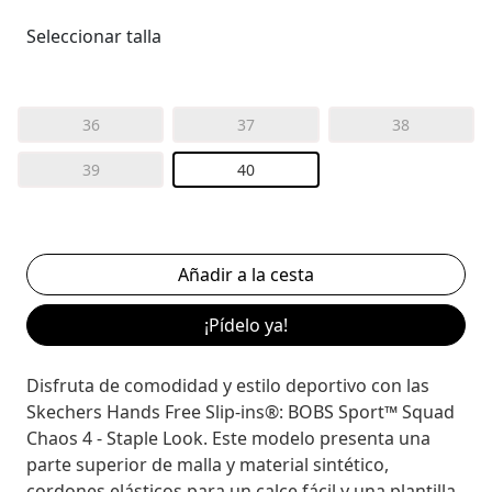
Seleccionar talla
36
37
38
39
40
¡Pídelo ya!
Disfruta de comodidad y estilo deportivo con las
Skechers Hands Free Slip-ins®: BOBS Sport™ Squad
Chaos 4 - Staple Look. Este modelo presenta una
parte superior de malla y material sintético,
cordones elásticos para un calce fácil y una plantilla