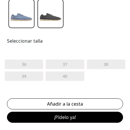
Seleccionar talla
36
37
38
39
40
¡Pídelo ya!