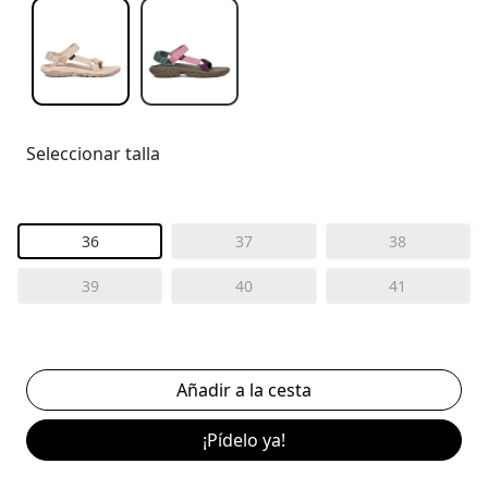
Seleccionar talla
36
37
38
39
40
41
¡Pídelo ya!