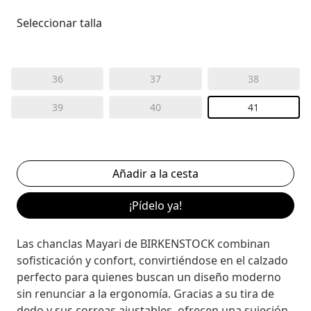
Seleccionar talla
36
37
38
39
40
41
¡Pídelo ya!
Las chanclas Mayari de BIRKENSTOCK combinan
sofisticación y confort, convirtiéndose en el calzado
perfecto para quienes buscan un diseño moderno
sin renunciar a la ergonomía. Gracias a su tira de
dedo y sus correas ajustables, ofrecen una sujeción