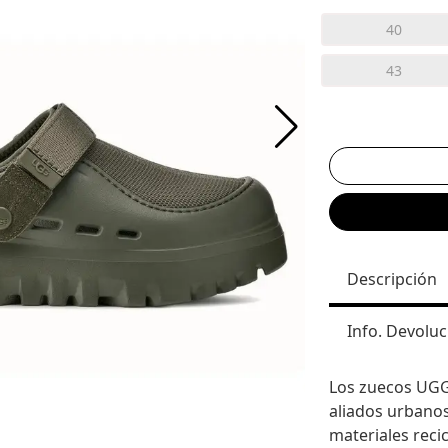
40
43
Descripción
Info. Devoluc
Los zuecos UG
aliados urbanos
materiales reci