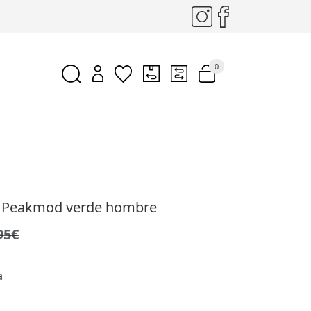
0
 Peakmod verde hombre
95€
a