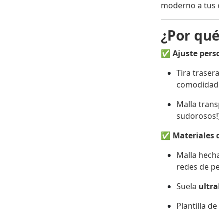
moderno a tus o
¿Por qué
✅
Ajuste pers
Tira traser
comodidad
Malla trans
sudorosos!)
✅
Materiales 
Malla hech
redes de pe
Suela
ultra
Plantilla d