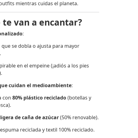
utfits mientras cuidas el planeta.
 te van a encantar?
onalizado
:
a que se dobla o ajusta para mayor
.
pirable en el empeine (¡adiós a los pies
.
que cuidan el medioambiente
:
a con
80% plástico reciclado
(botellas y
sca).
ligera de caña de azúcar
(50% renovable).
e espuma reciclada y textil 100% reciclado.