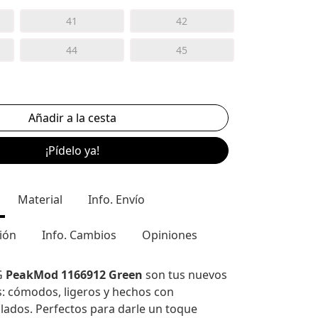
41
42
44
45
¡Pídelo ya!
Material
Info. Envío
ión
Info. Cambios
Opiniones
G
PeakMod 1166912 Green
son tus nuevos
: cómodos, ligeros y hechos con
clados. Perfectos para darle un toque