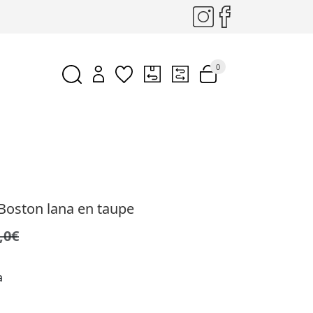
0
Boston lana en taupe
,0€
a