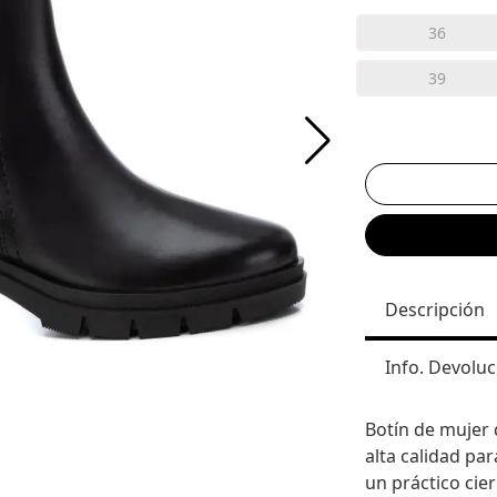
36
39
Descripción
Info. Devoluc
Botín de mujer 
alta calidad pa
un práctico cie