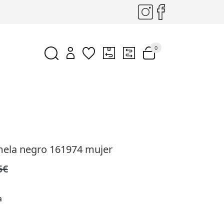
0
mela negro 161974 mujer
5€
a