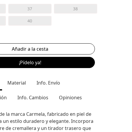
37
38
40
¡Pídelo ya!
Material
Info. Envío
ión
Info. Cambios
Opiniones
de la marca Carmela, fabricado en piel de
ra un estilo duradero y elegante. Incorpora
rre de cremallera y un tirador trasero que