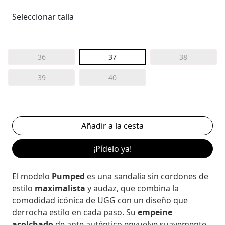
Seleccionar talla
36
37
38
39
40
¡Pídelo ya!
El modelo
Pumped
es una sandalia sin cordones de
estilo
maximalista
y audaz, que combina la
comodidad icónica de UGG con un diseño que
derrocha estilo en cada paso. Su
empeine
acolchado
de ante auténtico envuelve suavemente