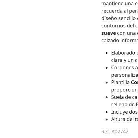
mantiene una e
recuerda al per
diseño sencillo 
contornos del c
suave
con una c
calzado informa
Elaborado c
clara y un
Cordones aj
personaliz
Plantilla
Co
proporcion
Suela de c
relleno de 
Incluye dos
Altura del 
Ref. A02742