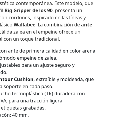
stética contemporánea. Este modelo, que
fil
Big Gripper de los 90
, presenta un
con cordones, inspirado en las líneas y
lásico
Wallabee
. La combinación de
ante
álida zalea en el empeine ofrece un
l con un toque tradicional.
on ante de primera calidad en color arena
 cómodo empeine de zalea.
ustables para un ajuste seguro y
ado.
ntour Cushion
, extraíble y moldeada, que
a soporte en cada paso.
aucho termoplástico (TR) duradera con
EVA, para una tracción ligera.
 etiquetas grabadas.
tacón: 40 mm.