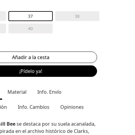
37
38
40
¡Pídelo ya!
Material
Info. Envío
ión
Info. Cambios
Opiniones
ill Bee
se destaca por su suela acanalada,
irada en el archivo histórico de Clarks,