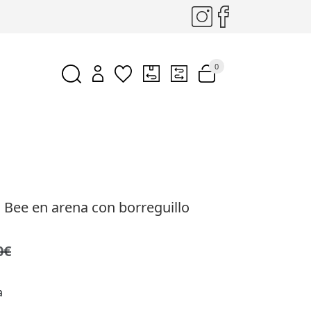
0
l Bee en arena con borreguillo
0€
a