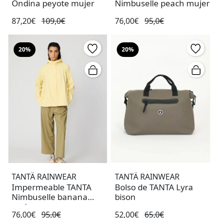
Ondina peyote mujer
Nimbuselle peach mujer
87,20€
109,0€
76,00€
95,0€
20%
20%
TANTÄ RAINWEAR
TANTÄ RAINWEAR
Impermeable TANTA
Bolso de TANTA Lyra
Nimbuselle banana
bison
mujer
76,00€
95,0€
52,00€
65,0€