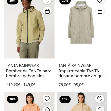
20%
20%
TANTÄ RAINWEAR
TANTÄ RAINWEAR
Bomber de TANTA para
Impermeable TANTA
hombre gabon aloe
drisana hombre en gris
119,20€
149,0€
76,00€
95,0€
20%
20%